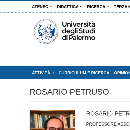
Salta
ATENEO
DIDATTICA
RICERCA
TERZA 
al
contenuto
principale
ATTIVITÀ
CURRICULUM E RICERCA
OPINIO
ROSARIO PETRUSO
ROSARIO PET
PROFESSORE ASSOCI