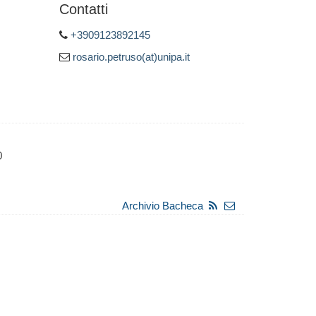
Contatti
+3909123892145
rosario.petruso(at)unipa.it
0
Archivio Bacheca