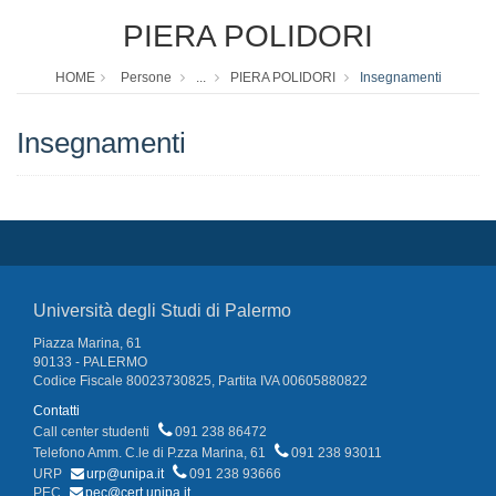
PIERA POLIDORI
HOME
Persone
...
PIERA POLIDORI
Insegnamenti
Insegnamenti
Università degli Studi di Palermo
Piazza Marina, 61
90133 - PALERMO
Codice Fiscale 80023730825, Partita IVA 00605880822
Contatti
Call center studenti
091 238 86472
Telefono Amm. C.le di P.zza Marina, 61
091 238 93011
URP
urp@unipa.it
091 238 93666
PEC
pec@cert.unipa.it