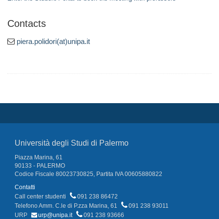
Contacts
piera.polidori(at)unipa.it
Università degli Studi di Palermo
Piazza Marina, 61
90133 - PALERMO
Codice Fiscale 80023730825, Partita IVA 00605880822
Contatti
Call center studenti
091 238 86472
Telefono Amm. C.le di P.zza Marina, 61
091 238 93011
URP
urp@unipa.it
091 238 93666