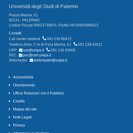
Università degli Studi di Palermo
Piazza Marina, 61
90133 - PALERMO
Codice Fiscale 80023730825, Partita IVA 00605880822
Contatti
Call center studenti
091 238 86472
Telefono Amm. C.le di P.zza Marina, 61
091 238 93011
URP
urp@unipa.it
091 238 93666
PEC
pec@cert.unipa.it
Webmaster
webmaster@unipa.it
Accessibilità
Orientamento
Ufficio Relazioni con il Pubblico
Credits
Mappa del sito
Note Legali
Privacy