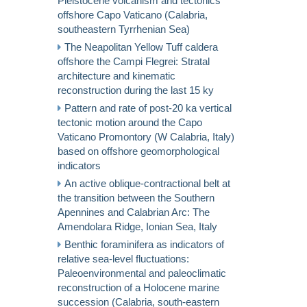
Pleistocene volcanism and tectonics
offshore Capo Vaticano (Calabria,
southeastern Tyrrhenian Sea)
The Neapolitan Yellow Tuff caldera
offshore the Campi Flegrei: Stratal
architecture and kinematic
reconstruction during the last 15 ky
Pattern and rate of post-20 ka vertical
tectonic motion around the Capo
Vaticano Promontory (W Calabria, Italy)
based on offshore geomorphological
indicators
An active oblique-contractional belt at
the transition between the Southern
Apennines and Calabrian Arc: The
Amendolara Ridge, Ionian Sea, Italy
Benthic foraminifera as indicators of
relative sea-level fluctuations:
Paleoenvironmental and paleoclimatic
reconstruction of a Holocene marine
succession (Calabria, south-eastern