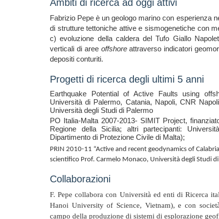
Ambiti di ricerca ad oggi attivi
Fabrizio Pepe è un geologo marino con esperienza nell’
di strutture tettoniche attive e sismogenetiche con m
c) evoluzione della caldera del Tufo Giallo Napole
verticali di aree
offshore
attraverso indicatori geomorf
depositi conturiti.
Progetti di ricerca degli ultimi 5 anni
Earthquake Potential of Active Faults using offs
Università di Palermo, Catania, Napoli, CNR Napol
Università degli Studi di Palermo
PO Italia-Malta 2007-2013- SIMIT Project, finanziat
Regione della Sicilia; altri partecipanti: Univers
Dipartimento di Protezione Civile di Malta);
PRIN 2010-11 “Active and recent geodynamics of Calabria
scientifico Prof. Carmelo Monaco, Università degli Studi di
Collaborazioni
F. Pepe collabora con Università ed enti di Ricerca ita
Hanoi University of Science, Vietnam), e con societ
campo della produzione di sistemi di esplorazione geof