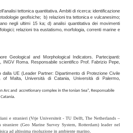
analisi tettonica quantitativa. Ambiti di ricerca:
identificazione
etodologie geofisiche; b
) relazioni tra tettonica e vulcanesimo;
tano negli ultimi 15 ka; d)
analisi quantitativa dei movimenti
ologici
; relazioni tra eustatismo, morfologia, correnti marine e
hore Geological and Morphological Indicators.
Partecipanti:
i, INGV Roma. Responsabile scientifico Prof. Fabrizio Pepe,
o dalla UE (Leader Partner: Dipartimento di Protezione Civile
ità of Malta, Università di Catania, Università di Palermo,
n Arc and accretionary complex in the Ionian Sea”, Responsabile
 Catania.
liani e stranieri (Vrje Universiteit - TU Delft, The Netherlands –
à straniere (Geo Marine Survey System, Rotterdam) leader nel
isica ad altissima risoluzione in ambiente marino.