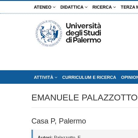
Salta
ATENEO
DIDATTICA
RICERCA
TERZA 
al
contenuto
principale
ATTIVITÀ
CURRICULUM E RICERCA
OPINIO
EMANUELE PALAZZOTTO
Casa P, Palermo
Autori:
Palazzotto, E