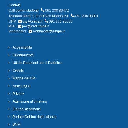
Contatti
Call center studenti
091 238 86472
Telefono Amm. C.le di P.zza Marina, 61
091 238 93011
URP
urp@unipa.it
091 238 93666
PEC
pec@cert.unipa.it
Webmaster
webmaster@unipa.it
Accessibilità
Orientamento
Ufficio Relazioni con il Pubblico
Credits
Mappa del sito
Note Legali
Privacy
Attenzione al phishing
Elenco siti tematici
Portale OnLine delle Istanze
Wi-Fi