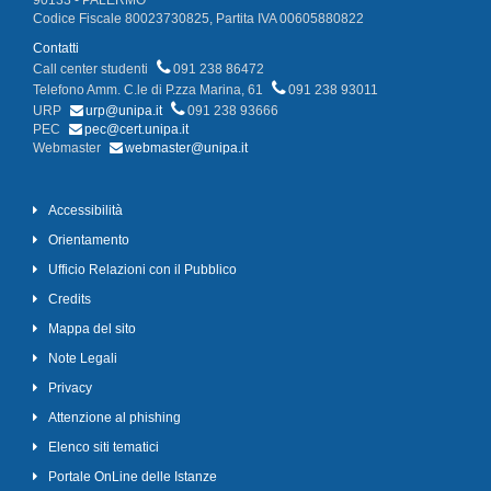
90133 - PALERMO
Codice Fiscale 80023730825, Partita IVA 00605880822
Contatti
Call center studenti
091 238 86472
Telefono Amm. C.le di P.zza Marina, 61
091 238 93011
URP
urp@unipa.it
091 238 93666
PEC
pec@cert.unipa.it
Webmaster
webmaster@unipa.it
Accessibilità
Orientamento
Ufficio Relazioni con il Pubblico
Credits
Mappa del sito
Note Legali
Privacy
Attenzione al phishing
Elenco siti tematici
Portale OnLine delle Istanze