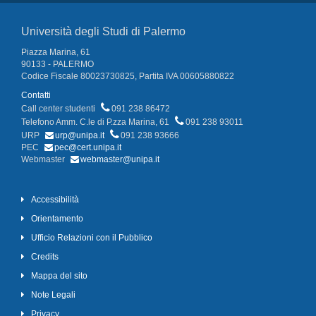
Università degli Studi di Palermo
Piazza Marina, 61
90133 - PALERMO
Codice Fiscale 80023730825, Partita IVA 00605880822
Contatti
Call center studenti
091 238 86472
Telefono Amm. C.le di P.zza Marina, 61
091 238 93011
URP
urp@unipa.it
091 238 93666
PEC
pec@cert.unipa.it
Webmaster
webmaster@unipa.it
Accessibilità
Orientamento
Ufficio Relazioni con il Pubblico
Credits
Mappa del sito
Note Legali
Privacy