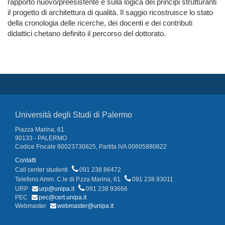
rapporto nuovo/preesistente e sulla logica dei principi strutturanti
il progetto di architettura di qualità. Il saggio ricostruisce lo stato
della cronologia delle ricerche, dei docenti e dei contributi
didattici chetano definito il percorso del dottorato.
Università degli Studi di Palermo
Piazza Marina, 61
90133 - PALERMO
Codice Fiscale 80023730825, Partita IVA 00605880822
Contatti
Call center studenti
091 238 86472
Telefono Amm. C.le di P.zza Marina, 61
091 238 93011
URP
urp@unipa.it
091 238 93666
PEC
pec@cert.unipa.it
Webmaster
webmaster@unipa.it