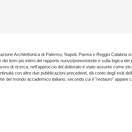
ogettazione Architettonica di Palermo, Napoli, Parma e Reggio Calabria 
temi più intimi del rapporto nuovo/preesistente e sulla logica dei princ
el lavoro di ricerca, nell'approccio del dottorato è stato assunto come
inuità con altre due pubblicazioni precedenti, dà conto degli esiti dell'at
n parte del mondo accademico italiano, secondo cui il "restauro" appar