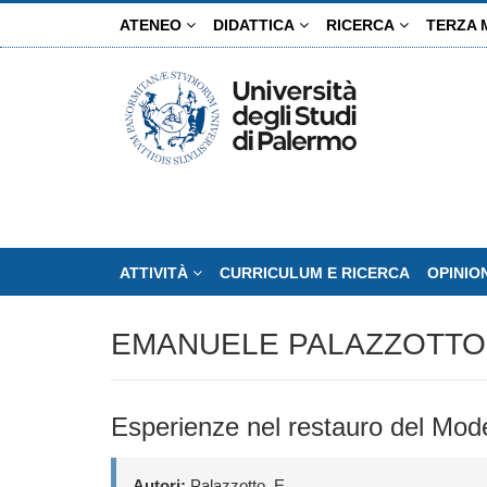
Salta
ATENEO
DIDATTICA
RICERCA
TERZA 
al
contenuto
principale
ATTIVITÀ
CURRICULUM E RICERCA
OPINIO
EMANUELE PALAZZOTTO
Esperienze nel restauro del Mod
Autori:
Palazzotto, E