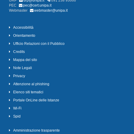
URP
urp@unipa.it
091 238 93666
PEC
pec@cert.unipa.it
Webmaster
webmaster@unipa.it
Accessibilità
Orientamento
Ufficio Relazioni con il Pubblico
Credits
Mappa del sito
Note Legali
Privacy
Attenzione al phishing
Elenco siti tematici
Portale OnLine delle Istanze
Wi-Fi
Spid
Amministrazione trasparente