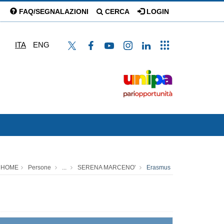
FAQ/SEGNALAZIONI
CERCA
LOGIN
ITA
ENG
HOME
Persone
...
SERENA MARCENO'
Erasmus