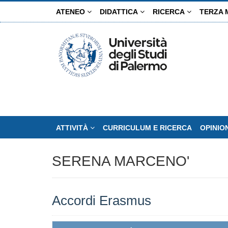
Salta
ATENEO
DIDATTICA
RICERCA
TERZA 
al
contenuto
principale
ATTIVITÀ
CURRICULUM E RICERCA
OPINIO
SERENA MARCENO'
Accordi Erasmus