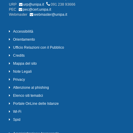
URP
urp@unipa.it
091 238 93666
PEC
pec@cert.unipa.it
Webmaster
webmaster@unipa.it
Accessibilità
Orientamento
Ufficio Relazioni con il Pubblico
Credits
Mappa del sito
Note Legali
Privacy
Attenzione al phishing
Elenco siti tematici
Portale OnLine delle Istanze
Wi-Fi
Spid