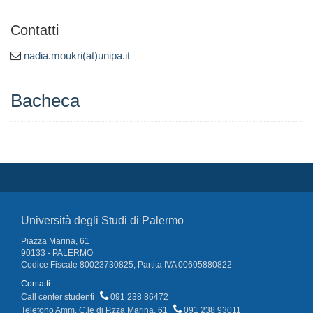
Contatti
nadia.moukri(at)unipa.it
Bacheca
Università degli Studi di Palermo
Piazza Marina, 61
90133 - PALERMO
Codice Fiscale 80023730825, Partita IVA 00605880822
Contatti
Call center studenti
091 238 86472
Telefono Amm. C.le di P.zza Marina, 61
091 238 93011