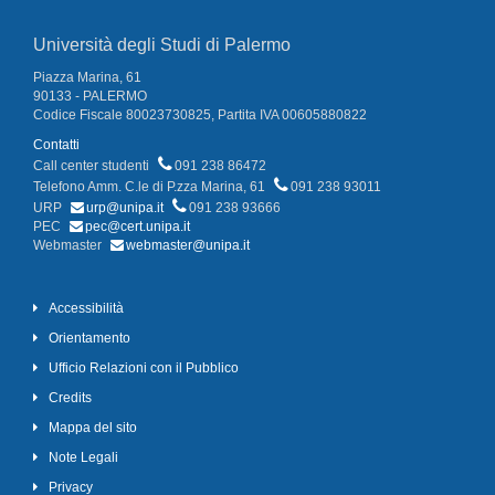
Università degli Studi di Palermo
Piazza Marina, 61
90133 - PALERMO
Codice Fiscale 80023730825, Partita IVA 00605880822
Contatti
Call center studenti
091 238 86472
Telefono Amm. C.le di P.zza Marina, 61
091 238 93011
URP
urp@unipa.it
091 238 93666
PEC
pec@cert.unipa.it
Webmaster
webmaster@unipa.it
Accessibilità
Orientamento
Ufficio Relazioni con il Pubblico
Credits
Mappa del sito
Note Legali
Privacy