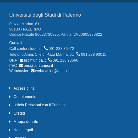
Università degli Studi di Palermo
Piazza Marina, 61
90133 - PALERMO
Codice Fiscale 80023730825, Partita IVA 00605880822
Contatti
Call center studenti
091 238 86472
Telefono Amm. C.le di P.zza Marina, 61
091 238 93011
URP
urp@unipa.it
091 238 93666
PEC
pec@cert.unipa.it
Webmaster
webmaster@unipa.it
Accessibilità
Orientamento
Ufficio Relazioni con il Pubblico
Credits
Mappa del sito
Note Legali