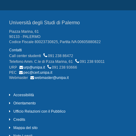
Università degli Studi di Palermo
Piazza Marina, 61
90133 - PALERMO
Codice Fiscale 80023730825, Partita IVA 00605880822
Contatti
Call center studenti
091 238 86472
Telefono Amm. C.le di P.zza Marina, 61
091 238 93011
URP
urp@unipa.it
091 238 93666
PEC
pec@cert.unipa.it
Webmaster
webmaster@unipa.it
Accessibilità
Orientamento
Ufficio Relazioni con il Pubblico
Credits
Mappa del sito