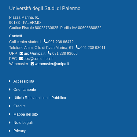
Università degli Studi di Palermo
Piazza Marina, 61
90133 - PALERMO
Codice Fiscale 80023730825, Partita IVA 00605880822
Contatti
Call center studenti
091 238 86472
Telefono Amm. C.le di P.zza Marina, 61
091 238 93011
URP
urp@unipa.it
091 238 93666
PEC
pec@cert.unipa.it
Webmaster
webmaster@unipa.it
Accessibilità
Orientamento
Ufficio Relazioni con il Pubblico
Credits
Mappa del sito
Note Legali
Privacy