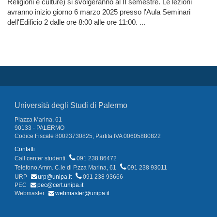
Religioni e culture) si svolgeranno al II semestre. Le lezioni
avranno inizio giorno 6 marzo 2025 presso l'Aula Seminari
dell'Edificio 2 dalle ore 8:00 alle ore 11:00. ...
Università degli Studi di Palermo
Piazza Marina, 61
90133 - PALERMO
Codice Fiscale 80023730825, Partita IVA 00605880822
Contatti
Call center studenti
091 238 86472
Telefono Amm. C.le di P.zza Marina, 61
091 238 93011
URP
urp@unipa.it
091 238 93666
PEC
pec@cert.unipa.it
Webmaster
webmaster@unipa.it