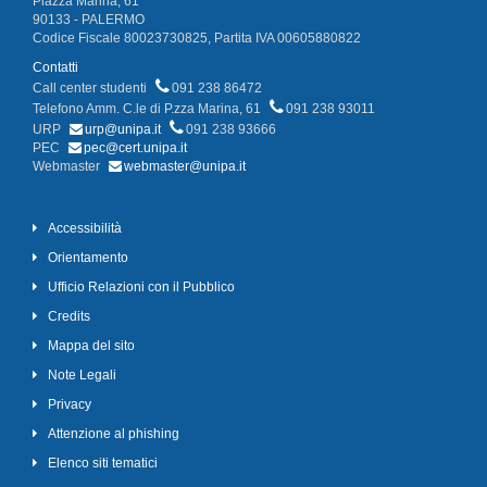
Piazza Marina, 61
90133 - PALERMO
Codice Fiscale 80023730825, Partita IVA 00605880822
Contatti
Call center studenti
091 238 86472
Telefono Amm. C.le di P.zza Marina, 61
091 238 93011
URP
urp@unipa.it
091 238 93666
PEC
pec@cert.unipa.it
Webmaster
webmaster@unipa.it
Accessibilità
Orientamento
Ufficio Relazioni con il Pubblico
Credits
Mappa del sito
Note Legali
Privacy
Attenzione al phishing
Elenco siti tematici