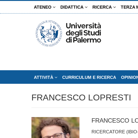
Salta
ATENEO
DIDATTICA
RICERCA
TERZA 
al
contenuto
principale
ATTIVITÀ
CURRICULUM E RICERCA
OPINIO
FRANCESCO LOPRESTI
FRANCESCO L
RICERCATORE (IBIO-