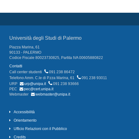
Università degli Studi di Palermo
Piazza Marina, 61
90133 - PALERMO
Codice Fiscale 80023730825, Partita IVA 00605880822
Contatti
Call center studenti
091 238 86472
Telefono Amm. C.le di P.zza Marina, 61
091 238 93011
URP
urp@unipa.it
091 238 93666
PEC
pec@cert.unipa.it
Webmaster
webmaster@unipa.it
Accessibilità
Orientamento
Ufficio Relazioni con il Pubblico
Credits