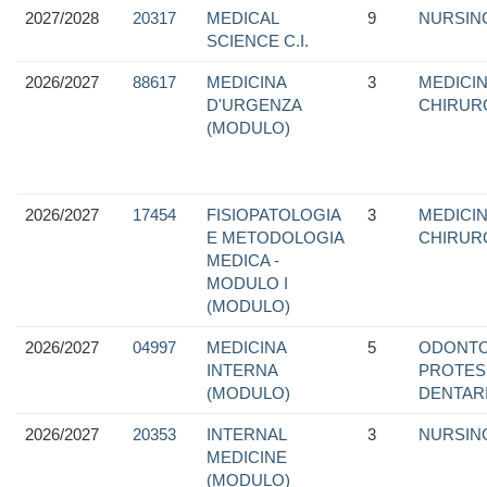
2027/2028
20317
MEDICAL
9
NURSIN
SCIENCE C.I.
2026/2027
88617
MEDICINA
3
MEDICIN
D'URGENZA
CHIRUR
(MODULO)
2026/2027
17454
FISIOPATOLOGIA
3
MEDICIN
E METODOLOGIA
CHIRUR
MEDICA -
MODULO I
(MODULO)
2026/2027
04997
MEDICINA
5
ODONTO
INTERNA
PROTES
(MODULO)
DENTAR
2026/2027
20353
INTERNAL
3
NURSIN
MEDICINE
(MODULO)