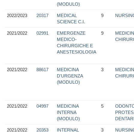
(MODULO)
2022/2023
20317
MEDICAL
9
NURSIN
SCIENCE C.I.
2021/2022
02991
EMERGENZE
9
MEDICIN
MEDICO-
CHIRUR
CHIRURGICHE E
ANESTESIOLOGIA
2021/2022
88617
MEDICINA
3
MEDICIN
D'URGENZA
CHIRUR
(MODULO)
2021/2022
04997
MEDICINA
5
ODONTO
INTERNA
PROTES
(MODULO)
DENTAR
2021/2022
20353
INTERNAL
3
NURSIN