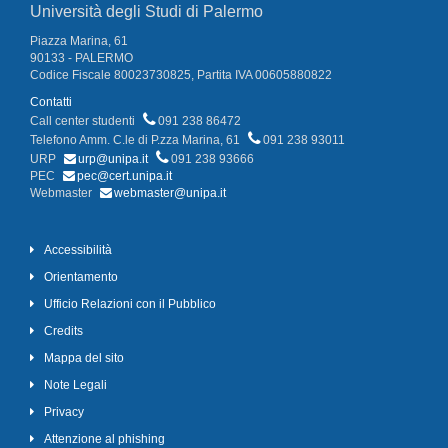
Università degli Studi di Palermo
Piazza Marina, 61
90133 - PALERMO
Codice Fiscale 80023730825, Partita IVA 00605880822
Contatti
Call center studenti
091 238 86472
Telefono Amm. C.le di P.zza Marina, 61
091 238 93011
URP
urp@unipa.it
091 238 93666
PEC
pec@cert.unipa.it
Webmaster
webmaster@unipa.it
Accessibilità
Orientamento
Ufficio Relazioni con il Pubblico
Credits
Mappa del sito
Note Legali
Privacy
Attenzione al phishing