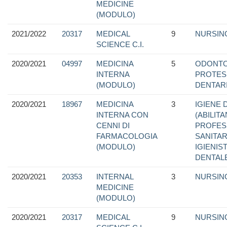
MEDICINE
(MODULO)
2021/2022
20317
MEDICAL
9
NURSIN
SCIENCE C.I.
2020/2021
04997
MEDICINA
5
ODONTO
INTERNA
PROTES
(MODULO)
DENTAR
2020/2021
18967
MEDICINA
3
IGIENE 
INTERNA CON
(ABILIT
CENNI DI
PROFES
FARMACOLOGIA
SANITAR
(MODULO)
IGIENIS
DENTAL
2020/2021
20353
INTERNAL
3
NURSIN
MEDICINE
(MODULO)
2020/2021
20317
MEDICAL
9
NURSIN