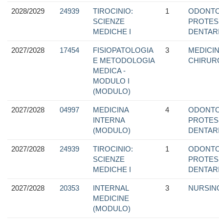
2028/2029
24939
TIROCINIO:
1
ODONTO
SCIENZE
PROTES
MEDICHE I
DENTAR
2027/2028
17454
FISIOPATOLOGIA
3
MEDICIN
E METODOLOGIA
CHIRUR
MEDICA -
MODULO I
(MODULO)
2027/2028
04997
MEDICINA
4
ODONTO
INTERNA
PROTES
(MODULO)
DENTAR
2027/2028
24939
TIROCINIO:
1
ODONTO
SCIENZE
PROTES
MEDICHE I
DENTAR
2027/2028
20353
INTERNAL
3
NURSIN
MEDICINE
(MODULO)