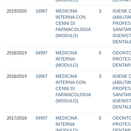
2019/2020
18967
MEDICINA
3
IGIENE 
INTERNA CON
(ABILIT
CENNI DI
PROFES
FARMACOLOGIA
SANITAR
(MODULO)
IGIENIS
DENTAL
2018/2019
04997
MEDICINA
5
ODONTO
INTERNA
PROTES
(MODULO)
DENTAR
2018/2019
18967
MEDICINA
3
IGIENE 
INTERNA CON
(ABILIT
CENNI DI
PROFES
FARMACOLOGIA
SANITAR
(MODULO)
IGIENIS
DENTAL
2017/2018
04997
MEDICINA
5
ODONTO
INTERNA
PROTES
(MODULO)
DENTAR