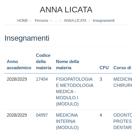
ANNA LICATA
HOME
Persone
...
ANNA LICATA
Insegnamenti
Insegnamenti
Codice
Anno
della
Nome della
accademico
materia
materia
CFU
Corso di
2028/2029
17454
FISIOPATOLOGIA
3
MEDICIN
E METODOLOGIA
CHIRUR
MEDICA -
MODULO I
(MODULO)
2028/2029
04997
MEDICINA
4
ODONTO
INTERNA
PROTES
(MODULO)
DENTAR