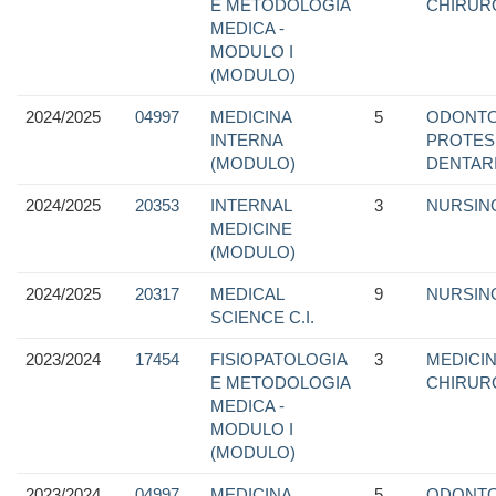
E METODOLOGIA
CHIRUR
MEDICA -
MODULO I
(MODULO)
2024/2025
04997
MEDICINA
5
ODONTO
INTERNA
PROTES
(MODULO)
DENTAR
2024/2025
20353
INTERNAL
3
NURSIN
MEDICINE
(MODULO)
2024/2025
20317
MEDICAL
9
NURSIN
SCIENCE C.I.
2023/2024
17454
FISIOPATOLOGIA
3
MEDICIN
E METODOLOGIA
CHIRUR
MEDICA -
MODULO I
(MODULO)
2023/2024
04997
MEDICINA
5
ODONTO