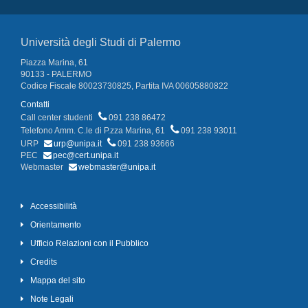
Università degli Studi di Palermo
Piazza Marina, 61
90133 - PALERMO
Codice Fiscale 80023730825, Partita IVA 00605880822
Contatti
Call center studenti
091 238 86472
Telefono Amm. C.le di P.zza Marina, 61
091 238 93011
URP
urp@unipa.it
091 238 93666
PEC
pec@cert.unipa.it
Webmaster
webmaster@unipa.it
Accessibilità
Orientamento
Ufficio Relazioni con il Pubblico
Credits
Mappa del sito
Note Legali