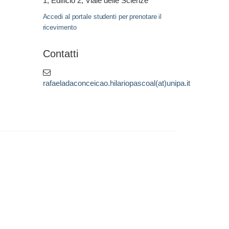
1, Edificio 2, Viale delle Scienze
Accedi al portale studenti per prenotare il
ricevimento
Contatti
rafaeladaconceicao.hilariopascoal(at)unipa.it