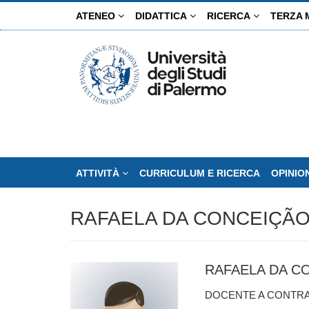
Salta
ATENEO
DIDATTICA
RICERCA
TERZA 
al
contenuto
principale
ATTIVITÀ
CURRICULUM E RICERCA
OPINIO
RAFAELA DA CONCEIÇÃO
RAFAELA DA C
DOCENTE A CONTR