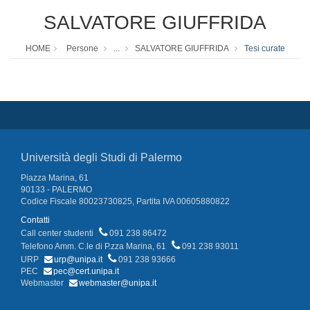
SALVATORE GIUFFRIDA
HOME
Persone
...
SALVATORE GIUFFRIDA
Tesi curate
Università degli Studi di Palermo
Piazza Marina, 61
90133 - PALERMO
Codice Fiscale 80023730825, Partita IVA 00605880822
Contatti
Call center studenti
091 238 86472
Telefono Amm. C.le di P.zza Marina, 61
091 238 93011
URP
urp@unipa.it
091 238 93666
PEC
pec@cert.unipa.it
Webmaster
webmaster@unipa.it