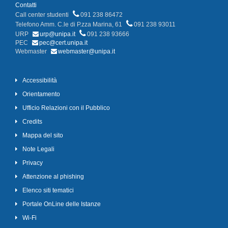
Contatti
Call center studenti
091 238 86472
Telefono Amm. C.le di P.zza Marina, 61
091 238 93011
URP
urp@unipa.it
091 238 93666
PEC
pec@cert.unipa.it
Webmaster
webmaster@unipa.it
Accessibilità
Orientamento
Ufficio Relazioni con il Pubblico
Credits
Mappa del sito
Note Legali
Privacy
Attenzione al phishing
Elenco siti tematici
Portale OnLine delle Istanze
Wi-Fi