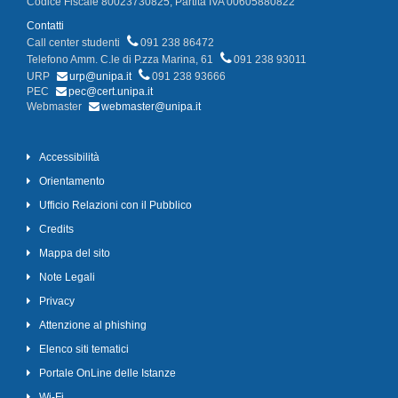
Codice Fiscale 80023730825, Partita IVA 00605880822
Contatti
Call center studenti
091 238 86472
Telefono Amm. C.le di P.zza Marina, 61
091 238 93011
URP
urp@unipa.it
091 238 93666
PEC
pec@cert.unipa.it
Webmaster
webmaster@unipa.it
Accessibilità
Orientamento
Ufficio Relazioni con il Pubblico
Credits
Mappa del sito
Note Legali
Privacy
Attenzione al phishing
Elenco siti tematici
Portale OnLine delle Istanze
Wi-Fi