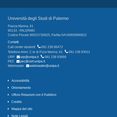
Università degli Studi di Palermo
Piazza Marina, 61
90133 - PALERMO
Codice Fiscale 80023730825, Partita IVA 00605880822
Contatti
Call center studenti
091 238 86472
Telefono Amm. C.le di P.zza Marina, 61
091 238 93011
URP
urp@unipa.it
091 238 93666
PEC
pec@cert.unipa.it
Webmaster
webmaster@unipa.it
Accessibilità
Orientamento
Ufficio Relazioni con il Pubblico
Credits
Mappa del sito
Note Legali