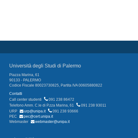
Università degli Studi di Palermo
Piazza Marina, 61
90133 - PALERMO
Codice Fiscale 80023730825, Partita IVA 00605880822
Contatti
Call center studenti
091 238 86472
Telefono Amm. C.le di P.zza Marina, 61
091 238 93011
URP
urp@unipa.it
091 238 93666
PEC
pec@cert.unipa.it
Webmaster
webmaster@unipa.it