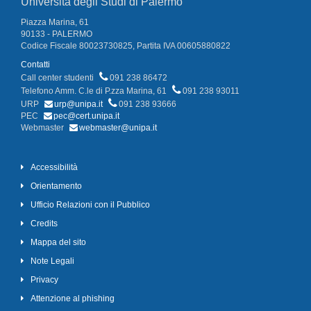
Università degli Studi di Palermo
Piazza Marina, 61
90133 - PALERMO
Codice Fiscale 80023730825, Partita IVA 00605880822
Contatti
Call center studenti
091 238 86472
Telefono Amm. C.le di P.zza Marina, 61
091 238 93011
URP
urp@unipa.it
091 238 93666
PEC
pec@cert.unipa.it
Webmaster
webmaster@unipa.it
Accessibilità
Orientamento
Ufficio Relazioni con il Pubblico
Credits
Mappa del sito
Note Legali
Privacy
Attenzione al phishing