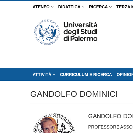
Salta
ATENEO
DIDATTICA
RICERCA
TERZA 
al
contenuto
principale
ATTIVITÀ
CURRICULUM E RICERCA
OPINIO
GANDOLFO DOMINICI
GANDOLFO DOM
PROFESSORE ASSOC