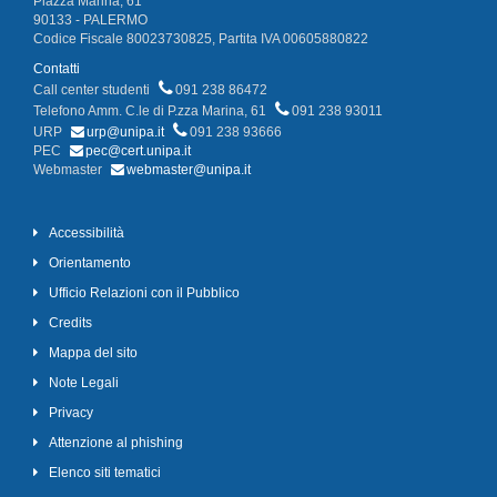
Piazza Marina, 61
90133 - PALERMO
Codice Fiscale 80023730825, Partita IVA 00605880822
Contatti
Call center studenti
091 238 86472
Telefono Amm. C.le di P.zza Marina, 61
091 238 93011
URP
urp@unipa.it
091 238 93666
PEC
pec@cert.unipa.it
Webmaster
webmaster@unipa.it
Accessibilità
Orientamento
Ufficio Relazioni con il Pubblico
Credits
Mappa del sito
Note Legali
Privacy
Attenzione al phishing
Elenco siti tematici