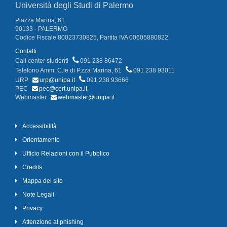
Università degli Studi di Palermo
Piazza Marina, 61
90133 - PALERMO
Codice Fiscale 80023730825, Partita IVA 00605880822
Contatti
Call center studenti
091 238 86472
Telefono Amm. C.le di P.zza Marina, 61
091 238 93011
URP
urp@unipa.it
091 238 93666
PEC
pec@cert.unipa.it
Webmaster
webmaster@unipa.it
Accessibilità
Orientamento
Ufficio Relazioni con il Pubblico
Credits
Mappa del sito
Note Legali
Privacy
Attenzione al phishing