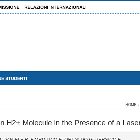
MISSIONE
RELAZIONI INTERNAZIONALI
NE STUDENTI
HOME
n H2+ Molecule in the Presence of a Lase
 DANIELE R; FIORDILINO E; ORLANDO G; PERSICO F