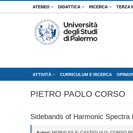
Salta
ATENEO
DIDATTICA
RICERCA
TERZA 
al
contenuto
principale
ATTIVITÀ
CURRICULUM E RICERCA
OPINIO
PIETRO PAOLO CORSO
Sidebands of Harmonic Spectra i
Autori:
MORALES F; CASTIGLIA G; CORSO PP;