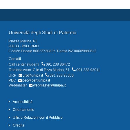
Università degli Studi di Palermo
Piazza Marina, 61
90133 - PALERMO
Codice Fiscale 80023730825, Partita IVA 00605880822
Contatti
Call center studenti
091 238 86472
Telefono Amm. C.le di P.zza Marina, 61
091 238 93011
URP
urp@unipa.it
091 238 93666
PEC
pec@cert.unipa.it
Webmaster
webmaster@unipa.it
Accessibilità
Orientamento
Ufficio Relazioni con il Pubblico
Credits