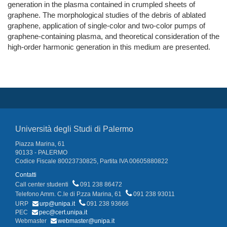
generation in the plasma contained in crumpled sheets of
graphene. The morphological studies of the debris of ablated
graphene, application of single-color and two-color pumps of
graphene-containing plasma, and theoretical consideration of the
high-order harmonic generation in this medium are presented.
Università degli Studi di Palermo
Piazza Marina, 61
90133 - PALERMO
Codice Fiscale 80023730825, Partita IVA 00605880822
Contatti
Call center studenti
091 238 86472
Telefono Amm. C.le di P.zza Marina, 61
091 238 93011
URP
urp@unipa.it
091 238 93666
PEC
pec@cert.unipa.it
Webmaster
webmaster@unipa.it