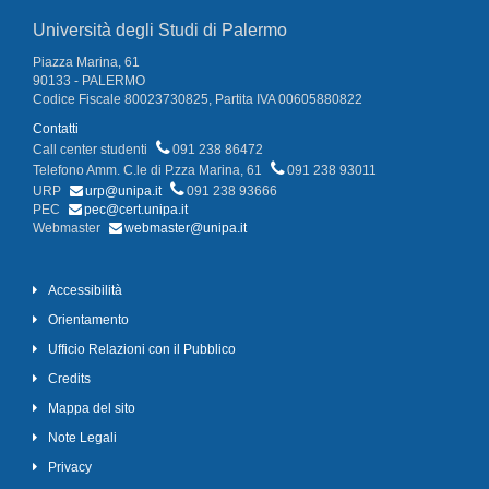
Università degli Studi di Palermo
Piazza Marina, 61
90133 - PALERMO
Codice Fiscale 80023730825, Partita IVA 00605880822
Contatti
Call center studenti
091 238 86472
Telefono Amm. C.le di P.zza Marina, 61
091 238 93011
URP
urp@unipa.it
091 238 93666
PEC
pec@cert.unipa.it
Webmaster
webmaster@unipa.it
Accessibilità
Orientamento
Ufficio Relazioni con il Pubblico
Credits
Mappa del sito
Note Legali
Privacy