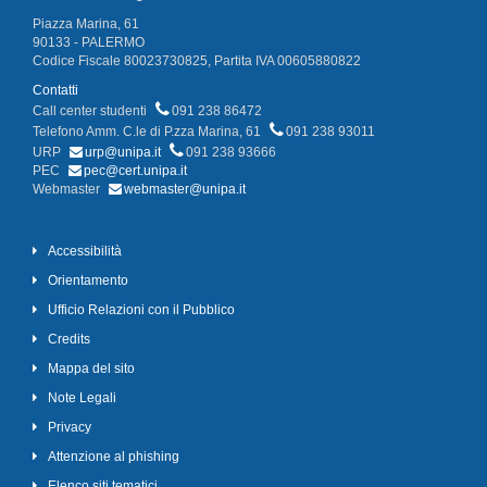
Piazza Marina, 61
90133 - PALERMO
Codice Fiscale 80023730825, Partita IVA 00605880822
Contatti
Call center studenti
091 238 86472
Telefono Amm. C.le di P.zza Marina, 61
091 238 93011
URP
urp@unipa.it
091 238 93666
PEC
pec@cert.unipa.it
Webmaster
webmaster@unipa.it
Accessibilità
Orientamento
Ufficio Relazioni con il Pubblico
Credits
Mappa del sito
Note Legali
Privacy
Attenzione al phishing
Elenco siti tematici