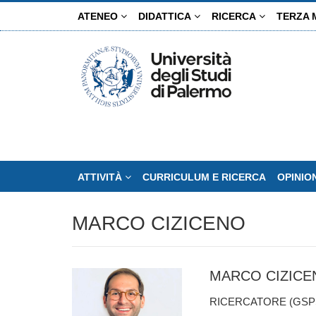
Salta
ATENEO
DIDATTICA
RICERCA
TERZA 
al
contenuto
principale
ATTIVITÀ
CURRICULUM E RICERCA
OPINIO
MARCO CIZICENO
MARCO CIZICE
RICERCATORE (GSPS