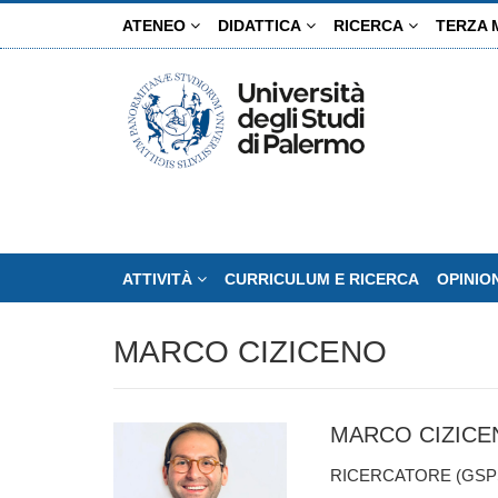
Salta
ATENEO
DIDATTICA
RICERCA
TERZA 
al
contenuto
principale
ATTIVITÀ
CURRICULUM E RICERCA
OPINIO
MARCO CIZICENO
MARCO CIZICE
RICERCATORE (GSPS