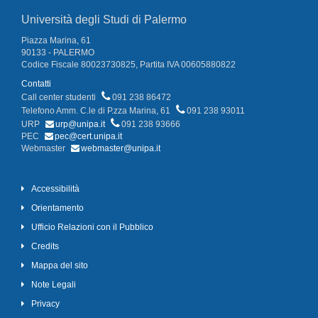
Università degli Studi di Palermo
Piazza Marina, 61
90133 - PALERMO
Codice Fiscale 80023730825, Partita IVA 00605880822
Contatti
Call center studenti
091 238 86472
Telefono Amm. C.le di P.zza Marina, 61
091 238 93011
URP
urp@unipa.it
091 238 93666
PEC
pec@cert.unipa.it
Webmaster
webmaster@unipa.it
Accessibilità
Orientamento
Ufficio Relazioni con il Pubblico
Credits
Mappa del sito
Note Legali
Privacy