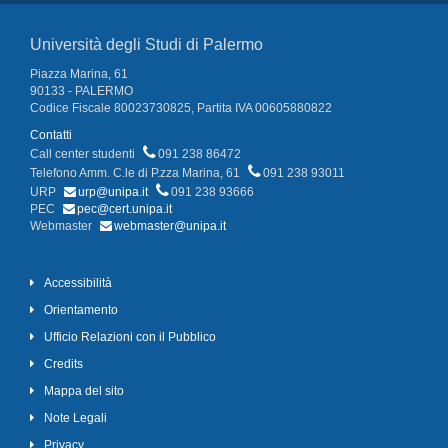
Università degli Studi di Palermo
Piazza Marina, 61
90133 - PALERMO
Codice Fiscale 80023730825, Partita IVA 00605880822
Contatti
Call center studenti
091 238 86472
Telefono Amm. C.le di P.zza Marina, 61
091 238 93011
URP
urp@unipa.it
091 238 93666
PEC
pec@cert.unipa.it
Webmaster
webmaster@unipa.it
Accessibilità
Orientamento
Ufficio Relazioni con il Pubblico
Credits
Mappa del sito
Note Legali
Privacy