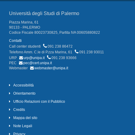
Università degli Studi di Palermo
Piazza Marina, 61
90133 - PALERMO
Codice Fiscale 80023730825, Partita IVA 00605880822
Contatti
Call center studenti
091 238 86472
Telefono Amm. C.le di P.zza Marina, 61
091 238 93011
URP
urp@unipa.it
091 238 93666
PEC
pec@cert.unipa.it
Webmaster
webmaster@unipa.it
Accessibilità
Orientamento
Ufficio Relazioni con il Pubblico
Credits
Mappa del sito
Note Legali
Privacy