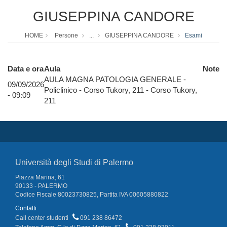
GIUSEPPINA CANDORE
HOME
Persone
...
GIUSEPPINA CANDORE
Esami
Data e ora
Aula
Note
AULA MAGNA PATOLOGIA GENERALE -
09/09/2026
Policlinico - Corso Tukory, 211 - Corso Tukory,
- 09:09
211
Università degli Studi di Palermo
Piazza Marina, 61
90133 - PALERMO
Codice Fiscale 80023730825, Partita IVA 00605880822
Contatti
Call center studenti
091 238 86472