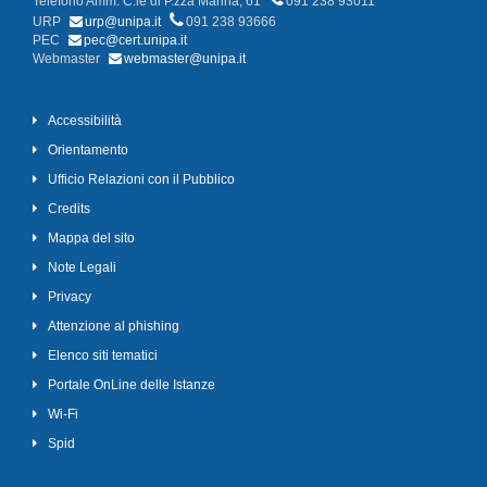
Telefono Amm. C.le di P.zza Marina, 61
091 238 93011
URP
urp@unipa.it
091 238 93666
PEC
pec@cert.unipa.it
Webmaster
webmaster@unipa.it
Accessibilità
Orientamento
Ufficio Relazioni con il Pubblico
Credits
Mappa del sito
Note Legali
Privacy
Attenzione al phishing
Elenco siti tematici
Portale OnLine delle Istanze
Wi-Fi
Spid