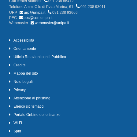
Call center studenti
091 238 86472
Telefono Amm. C.le di P.zza Marina, 61
091 238 93011
URP
urp@unipa.it
091 238 93666
PEC
pec@cert.unipa.it
Webmaster
webmaster@unipa.it
Accessibilità
Orientamento
Ufficio Relazioni con il Pubblico
Credits
Mappa del sito
Note Legali
Privacy
Attenzione al phishing
Elenco siti tematici
Portale OnLine delle Istanze
Wi-Fi
Spid