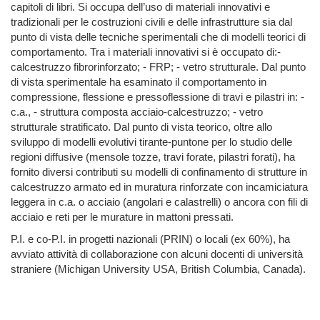
capitoli di libri. Si occupa dell’uso di materiali innovativi e
tradizionali per le costruzioni civili e delle infrastrutture sia dal
punto di vista delle tecniche sperimentali che di modelli teorici di
comportamento. Tra i materiali innovativi si è occupato di:-
calcestruzzo fibrorinforzato; - FRP; - vetro strutturale. Dal punto
di vista sperimentale ha esaminato il comportamento in
compressione, flessione e pressoflessione di travi e pilastri in: -
c.a., - struttura composta acciaio-calcestruzzo; - vetro
strutturale stratificato. Dal punto di vista teorico, oltre allo
sviluppo di modelli evolutivi tirante-puntone per lo studio delle
regioni diffusive (mensole tozze, travi forate, pilastri forati), ha
fornito diversi contributi su modelli di confinamento di strutture in
calcestruzzo armato ed in muratura rinforzate con incamiciatura
leggera in c.a. o acciaio (angolari e calastrelli) o ancora con fili di
acciaio e reti per le murature in mattoni pressati.
P.I. e co-P.I. in progetti nazionali (PRIN) o locali (ex 60%), ha
avviato attività di collaborazione con alcuni docenti di università
straniere (Michigan University USA, British Columbia, Canada).