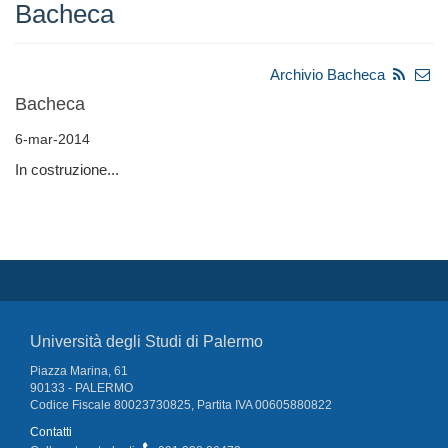
Bacheca
Archivio Bacheca
Bacheca
6-mar-2014
In costruzione...
Università degli Studi di Palermo
Piazza Marina, 61
90133 - PALERMO
Codice Fiscale 80023730825, Partita IVA 00605880822
Contatti