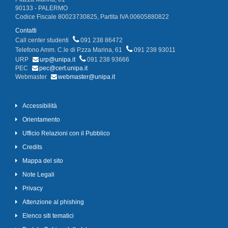
90133 - PALERMO
Codice Fiscale 80023730825, Partita IVA 00605880822
Contatti
Call center studenti
091 238 86472
Telefono Amm. C.le di P.zza Marina, 61
091 238 93011
URP
urp@unipa.it
091 238 93666
PEC
pec@cert.unipa.it
Webmaster
webmaster@unipa.it
Accessibilità
Orientamento
Ufficio Relazioni con il Pubblico
Credits
Mappa del sito
Note Legali
Privacy
Attenzione al phishing
Elenco siti tematici