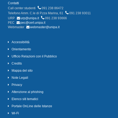
Contatti
Call center studenti
091 238 86472
Telefono Amm. C.le di P.zza Marina, 61
091 238 93011
URP
urp@unipa.it
091 238 93666
PEC
pec@cert.unipa.it
Webmaster
webmaster@unipa.it
Accessibilità
Orientamento
Ufficio Relazioni con il Pubblico
Credits
Mappa del sito
Note Legali
Privacy
Attenzione al phishing
Elenco siti tematici
Portale OnLine delle Istanze
Wi-Fi