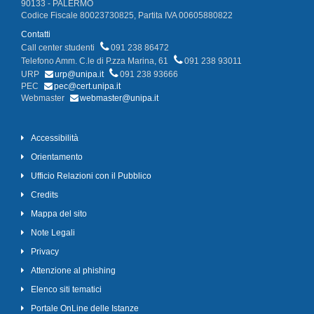
90133 - PALERMO
Codice Fiscale 80023730825, Partita IVA 00605880822
Contatti
Call center studenti
091 238 86472
Telefono Amm. C.le di P.zza Marina, 61
091 238 93011
URP
urp@unipa.it
091 238 93666
PEC
pec@cert.unipa.it
Webmaster
webmaster@unipa.it
Accessibilità
Orientamento
Ufficio Relazioni con il Pubblico
Credits
Mappa del sito
Note Legali
Privacy
Attenzione al phishing
Elenco siti tematici
Portale OnLine delle Istanze