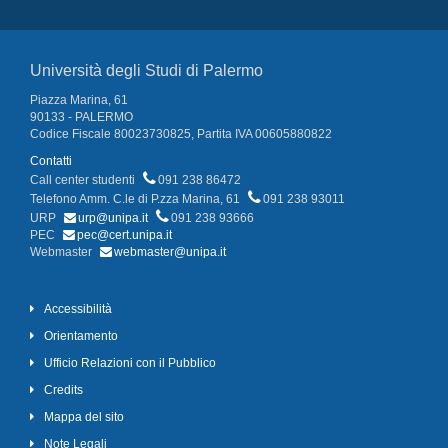
Università degli Studi di Palermo
Piazza Marina, 61
90133 - PALERMO
Codice Fiscale 80023730825, Partita IVA 00605880822
Contatti
Call center studenti
091 238 86472
Telefono Amm. C.le di P.zza Marina, 61
091 238 93011
URP
urp@unipa.it
091 238 93666
PEC
pec@cert.unipa.it
Webmaster
webmaster@unipa.it
Accessibilità
Orientamento
Ufficio Relazioni con il Pubblico
Credits
Mappa del sito
Note Legali